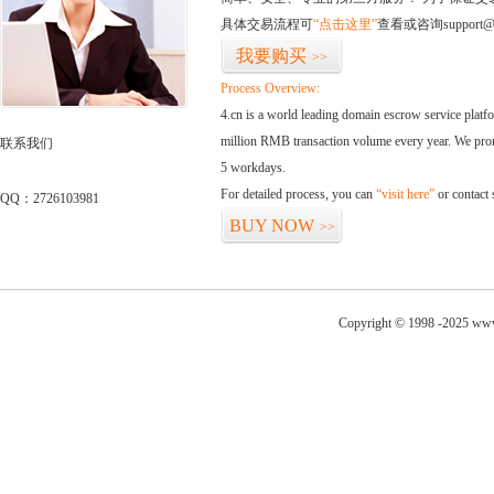
具体交易流程可
“点击这里”
查看或咨询support@
我要购买
>>
Process Overview:
4.cn is a world leading domain escrow service plat
million RMB transaction volume every year. We promi
联系我们
5 workdays.
For detailed process, you can
“visit here”
or contact
QQ：2726103981
BUY NOW
>>
Copyright © 1998 -2025 www