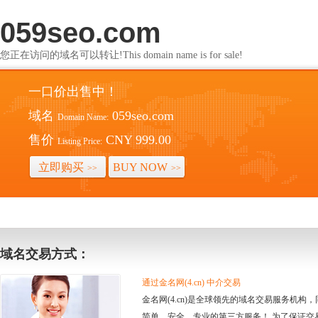
059seo.com
您正在访问的域名可以转让!This domain name is for sale!
一口价出售中！
域名
059seo.com
Domain Name:
售价
CNY 999.00
Listing Price:
立即购买
BUY NOW
>>
>>
域名交易方式：
通过金名网(4.cn) 中介交易
金名网(4.cn)是全球领先的域名交易服务机
简单、安全、专业的第三方服务！ 为了保证交